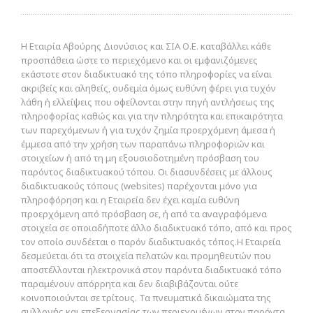
H Εταιρία Αβούρης Διονύσιος και ΣΙΑ Ο.Ε. καταβάλλει κάθε
προσπάθεια ώστε το περιεχόμενο και οι εμφανιζόμενες
εκάστοτε στον διαδικτυακό της τόπο πληροφορίες να είναι
ακριβείς και αληθείς, ουδεμία όμως ευθύνη φέρει για τυχόν
λάθη ή ελλείψεις που οφείλονται στην πηγή αντλήσεως της
πληροφορίας καθώς και για την πληρότητα και επικαιρότητα
των παρεχόμενων ή για τυχόν ζημία προερχόμενη άμεσα ή
έμμεσα από την χρήση των παραπάνω πληροφοριών και
στοιχείων ή από τη μη εξουσιοδοτημένη πρόσβαση του
παρόντος διαδικτυακού τόπου. Οι διασυνδέσεις με άλλους
διαδικτυακούς τόπους (websites) παρέχονται μόνο για
πληροφόρηση και η Εταιρεία δεν έχει καμία ευθύνη
προερχόμενη από πρόσβαση σε, ή από τα αναγραφόμενα
στοιχεία σε οποιαδήποτε άλλο διαδικτυακό τόπο, από και προς
τον οποίo συνδέεται ο παρόν διαδικτυακός τόπος.Η Εταιρεία
δεσμεύεται ότι τα στοιχεία πελατών και προμηθευτών που
αποστέλλονται ηλεκτρονικά στον παρόντα διαδικτυακό τόπο
παραμένουν απόρρητα και δεν διαβιβάζονται ούτε
κοινοποιούνται σε τρίτους. Τα πνευματικά δικαιώματα της
συλλογής και επεξεργασίας των περιεχομένων στον παρόντα