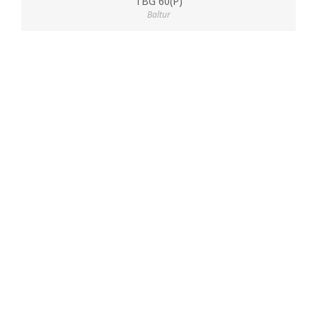
TBG 60(P)
Baltur