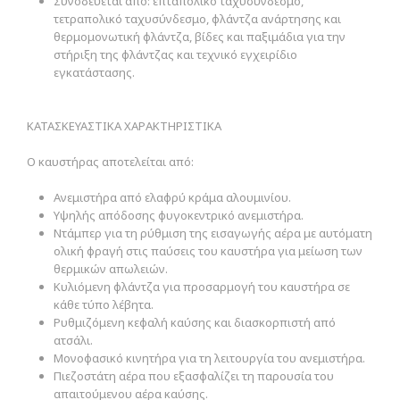
Συνοδεύεται από: επταπολικό ταχυσύνδεσμο,
τετραπολικό ταχυσύνδεσμο, φλάντζα ανάρτησης και
θερμομονωτική φλάντζα, βίδες και παξιμάδια για την
στήριξη της φλάντζας και τεχνικό εγχειρίδιο
εγκατάστασης.
ΚΑΤΑΣΚΕΥΑΣΤΙΚΑ ΧΑΡΑΚΤΗΡΙΣΤΙΚΑ
Ο καυστήρας αποτελείται από:
Ανεμιστήρα από ελαφρύ κράμα αλουμινίου.
Υψηλής απόδοσης φυγοκεντρικό ανεμιστήρα.
Ντάμπερ για τη ρύθμιση της εισαγωγής αέρα με αυτόματη
ολική φραγή στις παύσεις του καυστήρα για μείωση των
θερμικών απωλειών.
Κυλιόμενη φλάντζα για προσαρμογή του καυστήρα σε
κάθε τύπο λέβητα.
Ρυθμιζόμενη κεφαλή καύσης και διασκορπιστή από
ατσάλι.
Μονοφασικό κινητήρα για τη λειτουργία του ανεμιστήρα.
Πιεζοστάτη αέρα που εξασφαλίζει τη παρουσία του
απαιτούμενου αέρα καύσης.