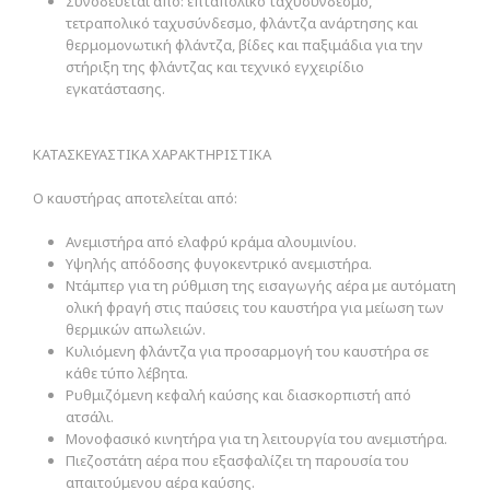
Συνοδεύεται από: επταπολικό ταχυσύνδεσμο,
τετραπολικό ταχυσύνδεσμο, φλάντζα ανάρτησης και
θερμομονωτική φλάντζα, βίδες και παξιμάδια για την
στήριξη της φλάντζας και τεχνικό εγχειρίδιο
εγκατάστασης.
ΚΑΤΑΣΚΕΥΑΣΤΙΚΑ ΧΑΡΑΚΤΗΡΙΣΤΙΚΑ
Ο καυστήρας αποτελείται από:
Ανεμιστήρα από ελαφρύ κράμα αλουμινίου.
Υψηλής απόδοσης φυγοκεντρικό ανεμιστήρα.
Ντάμπερ για τη ρύθμιση της εισαγωγής αέρα με αυτόματη
ολική φραγή στις παύσεις του καυστήρα για μείωση των
θερμικών απωλειών.
Κυλιόμενη φλάντζα για προσαρμογή του καυστήρα σε
κάθε τύπο λέβητα.
Ρυθμιζόμενη κεφαλή καύσης και διασκορπιστή από
ατσάλι.
Μονοφασικό κινητήρα για τη λειτουργία του ανεμιστήρα.
Πιεζοστάτη αέρα που εξασφαλίζει τη παρουσία του
απαιτούμενου αέρα καύσης.