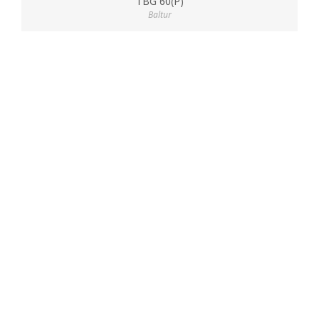
TBG 60(P)
Baltur