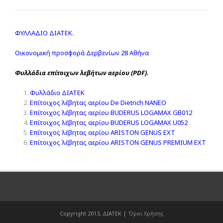
ΦΥΛΛΑΔΙΟ ΔΙΑΤΕΚ.
Οικονομική προσφορά Δερβενίων 28 Αθήνα
Φυλλάδια επίτοιχων λεβήτων αερίου (PDF).
Φυλλάδιο ΔΙΑΤΕΚ
Επίτοιχος λέβητας αερίου De Dietrich NANEO
Επίτοιχος λέβητας αερίου BUDERUS LOGAMAX GB012
Επίτοιχος λέβητας αερίου BUDERUS LOGAMAX U052
Επίτοιχος λέβητας αερίου ARISTON GENUS EXT
Επίτοιχος λέβητας αερίου ARISTON GENUS PREMIUM EXT
Copyright 2013, ΔΙΑΤΕΚ |
Όροι Χρήσης