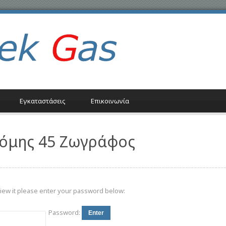
Εγκαταστάσεις
Επικοινωνία
νόμης 45 Ζωγράφος
view it please enter your password below:
Password: