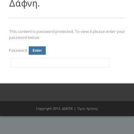
Δάφνη.
This content is password protected. To view it please enter your
password below:
Password:
Copyright 2013, ΔΙΑΤΕΚ |
Όροι Χρήσης