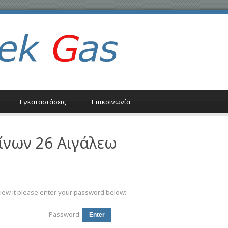
Εγκαταστάσεις
Επικοινωνία
ίνων 26 Αιγάλεω
view it please enter your password below:
Password: