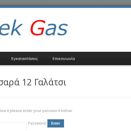
Εγκαταστάσεις
Επικοινωνία
σαρά 12 Γαλάτσι
view it please enter your password below:
Password: