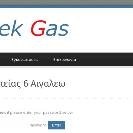
Εγκαταστάσεις
Επικοινωνία
τείας 6 Αιγαλεω
view it please enter your password below:
Password: