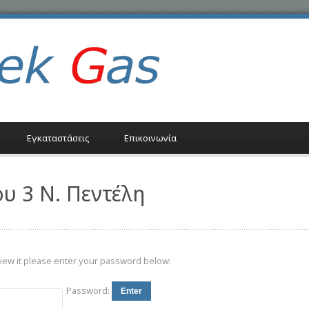
Εγκαταστάσεις
Επικοινωνία
ου 3 Ν. Πεντέλη
view it please enter your password below:
Password: