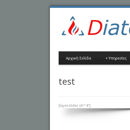
Αρχική Σελίδα
+
Υπηρεσίες
test
[layerslider id="4"]