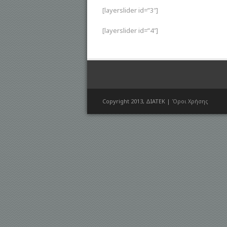
[layerslider id=”3″]
[layerslider id=”4″]
Copyright 2013, ΔΙΑΤΕΚ |
Όροι Χρήσης